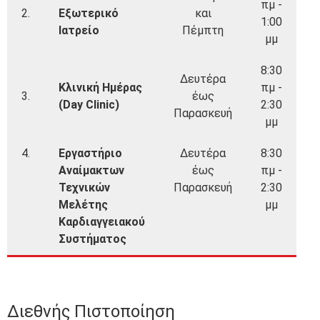
πμ -
2.
Εξωτερικό
και
1:00
Ιατρείο
Πέμπτη
μμ
8:30
Δευτέρα
Κλινική Ημέρας
πμ -
3.
έως
(Day Clinic)
2:30
Παρασκευή
μμ
4.
Εργαστήριο
Δευτέρα
8:30
Αναίμακτων
έως
πμ -
Τεχνικών
Παρασκευή
2:30
Μελέτης
μμ
Καρδιαγγειακού
Συστήματος
Διεθνής Πιστοποίηση